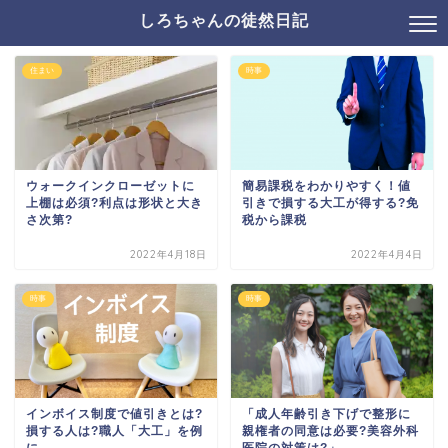
しろちゃんの徒然日記
住まい
時事
ウォークインクローゼットに
簡易課税をわかりやすく！値
上棚は必須?利点は形状と大き
引きで損する大工が得する?免
さ次第?
税から課税
2022年4月18日
2022年4月4日
時事
時事
インボイス制度で値引きとは?
「成人年齢引き下げで整形に
損する人は?職人「大工」を例
親権者の同意は必要?美容外科
に
医院の対策は?」