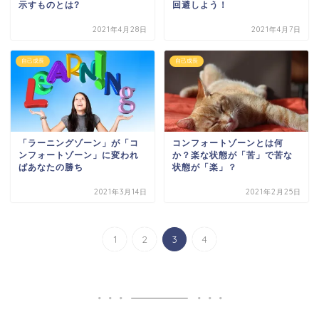
示すものとは?
回避しよう！
2021年4月28日
2021年4月7日
自己成長
自己成長
「ラーニングゾーン」が「コ
コンフォートゾーンとは何
ンフォートゾーン」に変われ
か？楽な状態が「苦」で苦な
ばあなたの勝ち
状態が「楽」？
2021年3月14日
2021年2月25日
1
2
3
4